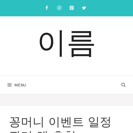
컨
텐
츠
로
이름
건
너
뛰
기
MENU
꽁머니 이벤트 일정