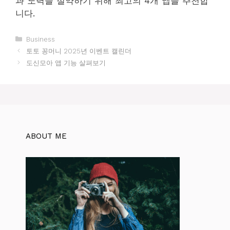
과 노력을 절약하기 위해 최고의 4개 앱을 추천합
니다.
카
Business
테
토토 꽁머니 2025년 이벤트 캘린더
고
도신모아 앱 기능 살펴보기
리
ABOUT ME