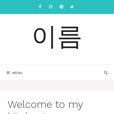
컨
텐
츠
로
이름
건
너
뛰
기
MENU
Welcome to my