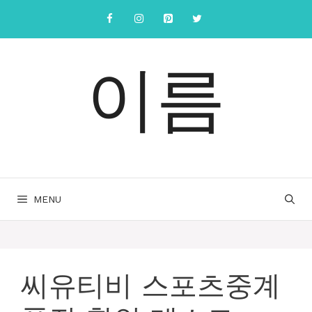
컨
텐
츠
로
이름
건
너
뛰
기
MENU
씨유티비 스포츠중계