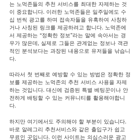
는 노먹존들의 추천 서비스를 최대한 자제하는 것
이 중요합니다. 이러한 노먹존들은 일주일에도 수
십 번씩 광고를 하며 접속자들을 유혹하여 사칭하
거나 사칭된 링크를 제공하려고 합니다. 노먹존에
서 제공하는 “정확한 정보”라는 말에 속아서는 경
우가 많은데, 실제로 그들은 관계없는 정보나 객관
적인 분석보다는 과장된 내용으로 유저들을 낚습니
다.
따라서 첫 번째로 예방할 수 있는 방법은 정확한 정
보를 제공하는 노먹존의 추천 서비스 사용을 자제
하는 것입니다. 대신에 검증된 특별 베팅꾼이나 안
전하게 배팅할 수 있는 커뮤니티를 활용해야합니
다.
하지만 여기에서도 주의해야 할 부분이 있습니다.
바로 알레그리 추천서비스와 같은 출입구가 쉽고
무료인 곳입니다. 이런 사이트는 의심스러운 광고