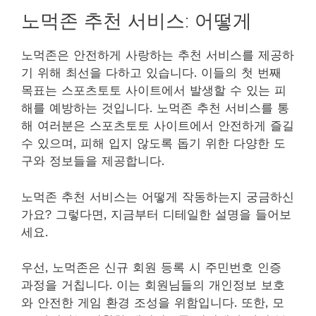
노먹존 추천 서비스: 어떻게
노먹존은 안전하게 사랑하는 추천 서비스를 제공하
기 위해 최선을 다하고 있습니다. 이들의 첫 번째
목표는 스포츠토토 사이트에서 발생할 수 있는 피
해를 예방하는 것입니다. 노먹존 추천 서비스를 통
해 여러분은 스포츠토토 사이트에서 안전하게 즐길
수 있으며, 피해 입지 않도록 돕기 위한 다양한 도
구와 정보들을 제공합니다.
노먹존 추천 서비스는 어떻게 작동하는지 궁금하신
가요? 그렇다면, 지금부터 디테일한 설명을 들어보
세요.
우선, 노먹존은 신규 회원 등록 시 주민번호 인증
과정을 거칩니다. 이는 회원님들의 개인정보 보호
와 안전한 게임 환경 조성을 위함입니다. 또한, 모