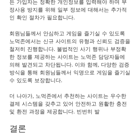
든 가입자는 정확한 개인정보를 입력해야 하며 부
정사용 방지를 위해 일부 정보에 대해서는 추가적
인 확인 절차가 필요합니다.
회원님들께서 안심하고 게임을 즐기실 수 있도록
노먹존에서는 신규 사이트의 유형과 신뢰도 검증을
철저히 진행합니다. 불법적인 사기 행위나 부정확
한 정보를 제공하는 사이트는 노먹존 담당자들에
의해 발견되고 차단됩니다. 이와 함께, 다양한 검증
방식을 통해 회원님들께서 익명으로 게임을 즐기실
수 있도록 보장합니다.
더 나아가, 노먹존에서 추천하는 사이트는 우수한
결제 시스템을 갖추고 있어 안전하고 원활한 충전
및 환전 과정을 제공합니다. 빈번히 발
결론