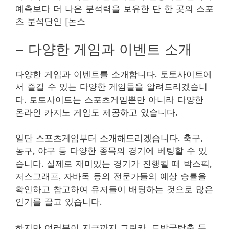
예측보다 더 나은 분석력을 보유한 단 한 곳의 스포
츠 분석단인 [논스
– 다양한 게임과 이벤트 소개
다양한 게임과 이벤트를 소개합니다. 토토사이트에
서 즐길 수 있는 다양한 게임들을 알려드리겠습니
다. 토토사이트는 스포츠게임뿐만 아니라 다양한
온라인 카지노 게임도 제공하고 있습니다.
일단 스포츠게임부터 소개해드리겠습니다. 축구,
농구, 야구 등 다양한 종목의 경기에 베팅할 수 있
습니다. 실제로 재미있는 경기가 진행될 때 박스픽,
저스그래프, 자바독 등의 전문가들의 예상 승률을
확인하고 참고하여 유저들이 배팅하는 것으로 많은
인기를 끌고 있습니다.
하지만 여러분이 지금까지 그린카, 도박국탈출 등