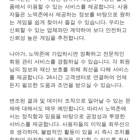
폼에서 이용할 수 있는 서비스를 제공합니다. 사용
자들은 노먹존에서 제공하는 정보를 바탕으로 원하
는 게임을 쉽게 찾아서 즐길 수 있습니다. 우리는
신뢰할 수 있는 업체와만 계약하여 보다 안전하고
신뢰성 높은 게임을 추천합니다.
나아가, 노먹존에 가입하시면 정확하고 전문적인
회원 관리 서비스를 경험하실 수 있습니다. 각 회원
님의 정보와 재산 보호를 위해 최선을 다해 서비스
를 제공합니다. 24시간 고객센터로 연결하여 언제
든지 필요한 도움과 조언을 받으실 수 있습니다.
변조된 결과 및 데이터 조작으로 일어날 수 있는 문
제에 대해서도 매우 예민합니다. 따라서 노먹존에
서는 정직함과 믿음을 바탕으로 공정성과 투명한
서비스를 제공합니다. 사용자들의 이익을 최우선으
로 생각하며, 불법적인 활동이 있을 시 즉시 조치를
취하여 안전한 게임 환경을 유지할 수 있도록 최선