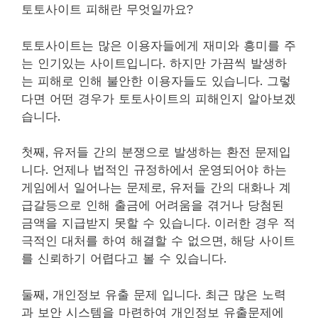
토토사이트 피해란 무엇일까요?
토토사이트는 많은 이용자들에게 재미와 흥미를 주
는 인기있는 사이트입니다. 하지만 가끔씩 발생하
는 피해로 인해 불안한 이용자들도 있습니다. 그렇
다면 어떤 경우가 토토사이트의 피해인지 알아보겠
습니다.
첫째, 유저들 간의 분쟁으로 발생하는 환전 문제입
니다. 언제나 법적인 규정하에서 운영되어야 하는
게임에서 일어나는 문제로, 유저들 간의 대화나 계
급갈등으로 인해 출금에 어려움을 겪거나 당첨된
금액을 지급받지 못할 수 있습니다. 이러한 경우 적
극적인 대처를 하여 해결할 수 없으면, 해당 사이트
를 신뢰하기 어렵다고 볼 수 있습니다.
둘째, 개인정보 유출 문제 입니다. 최근 많은 노력
과 보안 시스템을 마련하여 개인정보 유출문제에