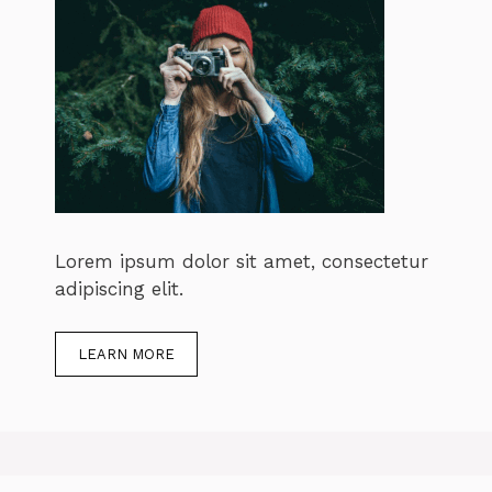
Lorem ipsum dolor sit amet, consectetur
adipiscing elit.
LEARN MORE