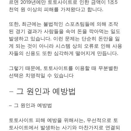
르면 2019년에만 토토사이트로 인한 금액이 1조5
천억 원 이상의 피해를 가져왔다고 합니다.
또한, 최근에는 불법적인 스포츠팀들에 의해 조작
된 경기 결과가 사람들을 속여 돈을 깍아먹는 일도
발생하고 있습니다. 이런 문제는 단순히 돈만을 잃
게 되는 것이 아니라 시스템 상의 오류로 인해 사용
자들의 신용도 또한 심각하게 떨어지게 만듭니다.
그렇기 때문에, 토토사이트를 이용할 때 무분별한
선택은 치명적일 수 있습니다
– 그 원인과 예방법
– 그 원인과 예방법
토토사이트 피해 예방을 위해서는, 우선적으로 토
토사이트에서 발생하는 사기와 마찬가지로 연결되