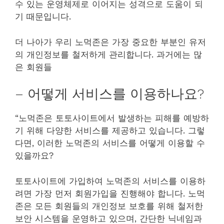
수 있는 운영체제로 이어지는 성격으로 도움이 되
기 때문입니다.
더 나아가 우리 노먹존은 가장 중요한 부분인 유저
의 개인정보를 철저하게 관리합니다. 과거에는 많
은 회원들
– 어떻게 서비스를 이용하나요?
“노먹존은 토토사이트에서 발생하는 피해를 예방하
기 위해 다양한 서비스를 제공하고 있습니다. 그렇
다면, 이러한 노먹존의 서비스를 어떻게 이용할 수
있을까요?
토토사이트에 가입하여 노먹존의 서비스를 이용하
려면 가장 먼저 회원가입을 진행해야 합니다. 노먹
존은 모든 회원들의 개인정보 보호를 위해 철저한
보안 시스템을 운영하고 있으며, 간단한 닉네임과